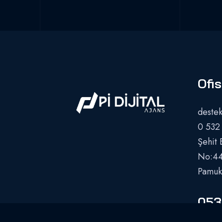
Ofis
destek
0 532
Şehit 
No:44
Pamukk
053